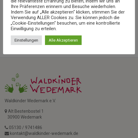
die relevanteste Erfahrung zu bieten, indem wir uns an
Freitag
| 31. Mai 2019
Ihre Präferenzen erinnern und Besuche wiederholen.
Indem Sie auf „Alle akzeptieren“ klicken, stimmen Sie der
Den ganzen Tag
Verwendung ALLER Cookies zu. Sie können jedoch die
„Cookie-Einstellungen“ besuchen, um eine kontrollierte
Einwilligung zu erteilen.
SAVE EVENT TO CALENDAR
Einstellungen
Alle Akzeptieren
Waldkinder Wedemark e.V.
Alt Bestenbostel 1
30900 Wedemark
05130 / 9741486
kontakt@waldkinder-wedemark.de