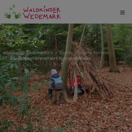
Waldkinder Wedemark e.V.
Events
interne Termine
Brückentag/Himmelfahrt/Kiga geschlossen