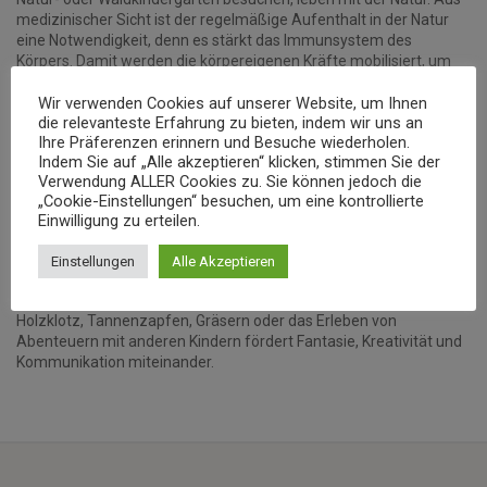
medizinischer Sicht ist der regelmäßige Aufenthalt in der Natur
eine Notwendigkeit, denn es stärkt das Immunsystem des
Körpers. Damit werden die körpereigenen Kräfte mobilisiert, um
mit krankheitsbedingten Erregern schneller und nachhaltiger
Wir verwenden Cookies auf unserer Website, um Ihnen
fertig zu werden. Die überheizten Räume, in denen wir leben,
die relevanteste Erfahrung zu bieten, indem wir uns an
spielen und arbeiten, erschweren oft diesen Effekt.
Ihre Präferenzen erinnern und Besuche wiederholen.
Im Wald gibt es keine Tische und Stühle, und es kommt dem
Indem Sie auf „Alle akzeptieren“ klicken, stimmen Sie der
Verwendung ALLER Cookies zu. Sie können jedoch die
natürlichen Drang der Kinder, sich zu bewegen, entgegen. Die
„Cookie-Einstellungen“ besuchen, um eine kontrollierte
verschiedenen Untergründe und Ebenen ermöglichen den Kindern,
Einwilligung zu erteilen.
ihre gesamte Motorik im Laufe eines Vormittages in Anspruch zu
nehmen. Dadurch haben wir eine Prophylaxe gegen
Einstellungen
Alle Akzeptieren
Haltungsschäden und Übergewicht.
Das Spielen in Wald und Natur mit den einfachen Dingen wie
Holzklotz, Tannenzapfen, Gräsern oder das Erleben von
Abenteuern mit anderen Kindern fördert Fantasie, Kreativität und
Kommunikation miteinander.