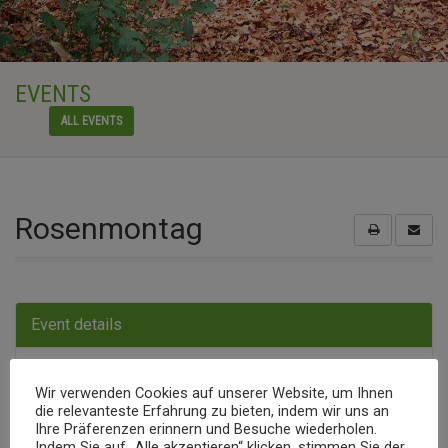
EVENTS
ALL EVENTS
Rosenmontag
Event details
Montag
| 24. Februar 2020
Wir verwenden Cookies auf unserer Website, um Ihnen
die relevanteste Erfahrung zu bieten, indem wir uns an
Den ganzen Tag
Ihre Präferenzen erinnern und Besuche wiederholen.
Indem Sie auf „Alle akzeptieren“ klicken, stimmen Sie der