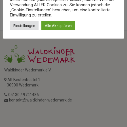
Verwendung ALLER Cookies zu. Sie können jedoch die
„Cookie-Einstellungen“ besuchen, um eine kontrollierte
SAVE EVENT TO CALENDAR
Einwilligung zu erteilen.
Einstellungen
Alle Akzeptieren
Waldkinder Wedemark e.V.
Alt Bestenbostel 1
30900 Wedemark
05130 / 9741486
kontakt@waldkinder-wedemark.de