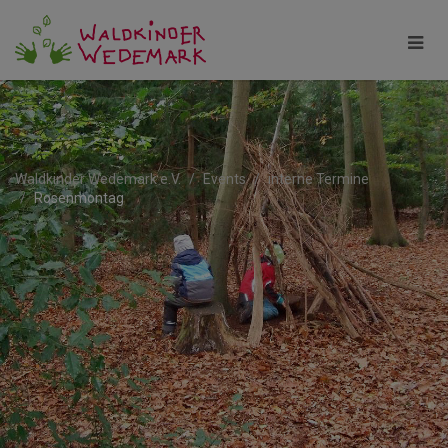
Waldkinder Wedemark e.V.
Events
interne Termine
Rosenmontag