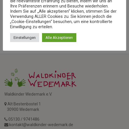
die relevanteste Erfahrung zu bieten, indem wir uns an
Montag
| 4. März 2019
Ihre Präferenzen erinnern und Besuche wiederholen.
Indem Sie auf „Alle akzeptieren“ klicken, stimmen Sie der
Den ganzen Tag
Verwendung ALLER Cookies zu. Sie können jedoch die
„Cookie-Einstellungen“ besuchen, um eine kontrollierte
Einwilligung zu erteilen.
SAVE EVENT TO CALENDAR
Einstellungen
Alle Akzeptieren
Waldkinder Wedemark e.V.
Alt Bestenbostel 1
30900 Wedemark
05130 / 9741486
kontakt@waldkinder-wedemark.de