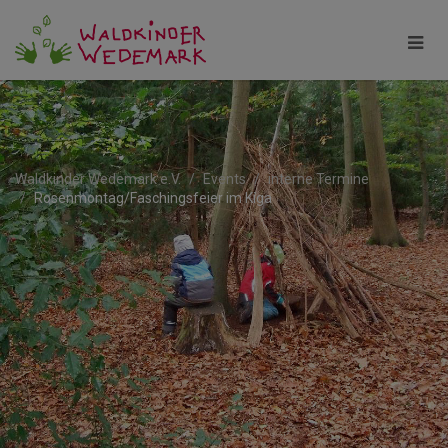
Waldkinder Wedemark e.V.
Events
interne Termine
Rosenmontag/Faschingsfeier im Kiga